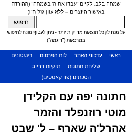
שמחה בלב, לקיים "עבדו את ה' בשמחה" (ההורדה
באישור היוצרים – ללא עוון גזל ח"ו)
על מנת לקבל תוצאות מדויקות יותר - ניתן לעטוף מונח לחיפוש
במרכאות ("דוגמה")
ראשי
עדכוני האתר
לוח הפרסום
רינגטונים
שליחת חתונות
תיקיות דרייב
הסכתים (פודקאסטים)
חתונה יפה עם הקלידן
מוטי רוזנפלד והזמר
אהרל'ה שארף – ל' שבט