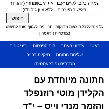
שמחה בלב, לקיים "עבדו את ה' בשמחה" (ההורדה
באישור היוצרים – ללא עוון גזל ח"ו)
על מנת לקבל תוצאות מדויקות יותר - ניתן לעטוף מונח לחיפוש
במרכאות ("דוגמה")
ראשי
עדכוני האתר
לוח הפרסום
רינגטונים
שליחת חתונות
תיקיות דרייב
הסכתים (פודקאסטים)
חתונה מיוחדת עם
הקלידן מוטי רוזנפלד
והזמר מנדי וייס – י"ד