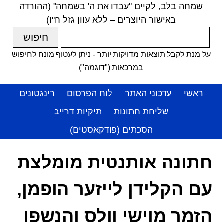
שמחה בלב, לקיים "עבדו את ה' בשמחה" (ההורדה
באישור היוצרים – ללא עוון גזל ח"ו)
על מנת לקבל תוצאות מדויקות יותר - ניתן לעטוף מונח לחיפוש
במרכאות ("דוגמה")
ראשי
עדכוני האתר
לוח הפרסום
רינגטונים
שליחת חתונות
תיקיות דרייב
הסכתים (פודקאסטים)
חתונה אותנטית מומלצת
עם הקלידן לייזער הופמן,
הזמר מוישי וולס והנשפן