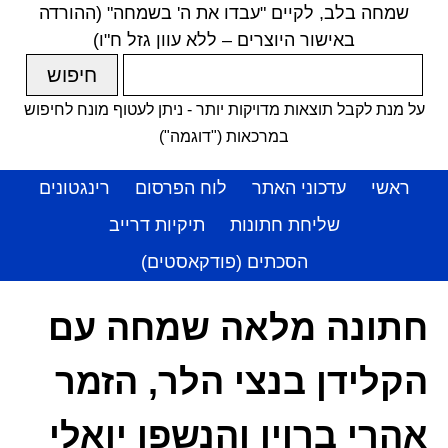
שמחה בלב, לקיים "עבדו את ה' בשמחה" (ההורדה
באישור היוצרים – ללא עוון גזל ח"ו)
על מנת לקבל תוצאות מדויקות יותר - ניתן לעטוף מונח לחיפוש
במרכאות ("דוגמה")
ראשי
עדכוני האתר
לוח הפרסום
רינגטונים
שליחת חתונות
תיקיות דרייב
הסכתים (פודקאסטים)
חתונה מלאה שמחה עם
הקלידן בנצי הלר, הזמר
אהרי ברוין והנשפן יואלי