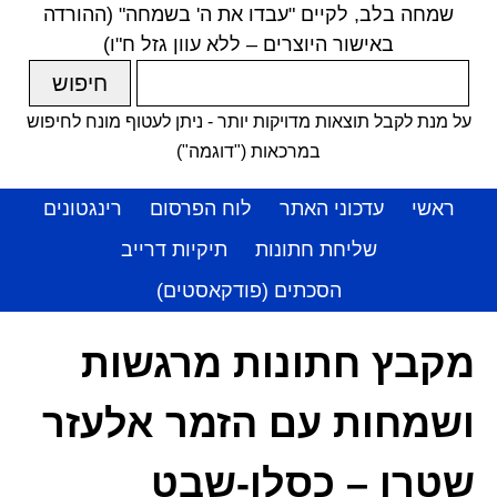
שמחה בלב, לקיים "עבדו את ה' בשמחה" (ההורדה
באישור היוצרים – ללא עוון גזל ח"ו)
על מנת לקבל תוצאות מדויקות יותר - ניתן לעטוף מונח לחיפוש
במרכאות ("דוגמה")
ראשי
עדכוני האתר
לוח הפרסום
רינגטונים
שליחת חתונות
תיקיות דרייב
הסכתים (פודקאסטים)
מקבץ חתונות מרגשות
ושמחות עם הזמר אלעזר
שטרן – כסלו-שבט