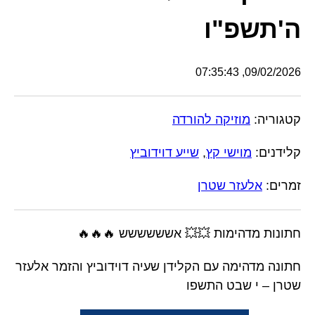
ה'תשפ"ו
09/02/2026, 07:35:43
קטגוריה:
מוזיקה להורדה
קלידנים:
מוישי קץ
,
שייע דוידוביץ
זמרים:
אלעזר שטרן
חתונות מדהימות 💥💥 אשששששש 🔥🔥🔥
חתונה מדהימה עם הקלידן שעיה דוידוביץ והזמר אלעזר
שטרן – י שבט התשפו