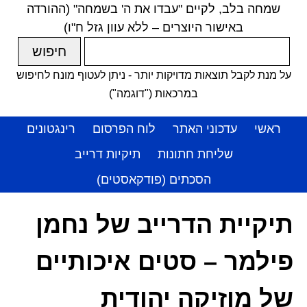
שמחה בלב, לקיים "עבדו את ה' בשמחה" (ההורדה
באישור היוצרים – ללא עוון גזל ח"ו)
על מנת לקבל תוצאות מדויקות יותר - ניתן לעטוף מונח לחיפוש
במרכאות ("דוגמה")
ראשי
עדכוני האתר
לוח הפרסום
רינגטונים
שליחת חתונות
תיקיות דרייב
הסכתים (פודקאסטים)
תיקיית הדרייב של נחמן
פילמר – סטים איכותיים
של מוזיקה יהודית