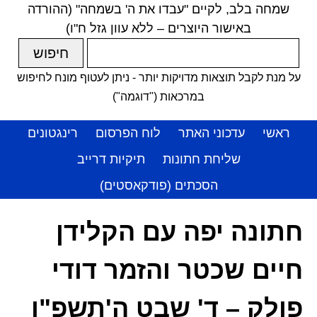
שמחה בלב, לקיים "עבדו את ה' בשמחה" (ההורדה
באישור היוצרים – ללא עוון גזל ח"ו)
על מנת לקבל תוצאות מדויקות יותר - ניתן לעטוף מונח לחיפוש
במרכאות ("דוגמה")
ראשי
עדכוני האתר
לוח הפרסום
רינגטונים
שליחת חתונות
תיקיות דרייב
הסכתים (פודקאסטים)
חתונה יפה עם הקלידן
חיים שכטר והזמר דודי
פולק – ד' שבט ה'תשפ"ו