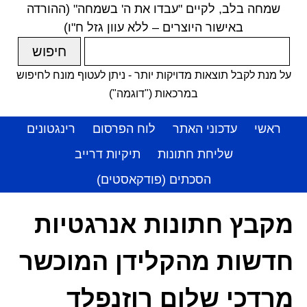
שמחה בלב, לקיים "עבדו את ה' בשמחה" (ההורדה
באישור היוצרים – ללא עוון גזל ח"ו)
על מנת לקבל תוצאות מדויקות יותר - ניתן לעטוף מונח לחיפוש
במרכאות ("דוגמה")
ראשי
עדכוני האתר
לוח הפרסום
רינגטונים
שליחת חתונות
תיקיות דרייב
הסכתים (פודקאסטים)
מקבץ חתונות אנרגטיות
חדשות מהקלידן המוכשר
מרדכי שלום רוזנפלד