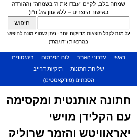
שמחה בלב, לקיים "עבדו את ה' בשמחה" (ההורדה
באישור היוצרים – ללא עוון גזל ח"ו)
על מנת לקבל תוצאות מדויקות יותר - ניתן לעטוף מונח לחיפוש
במרכאות ("דוגמה")
ראשי
עדכוני האתר
לוח הפרסום
רינגטונים
שליחת חתונות
תיקיות דרייב
הסכתים (פודקאסטים)
חתונה אותנטית ומקסימה
עם הקלידן מוישי
יאראוויטש והזמר שרוליק