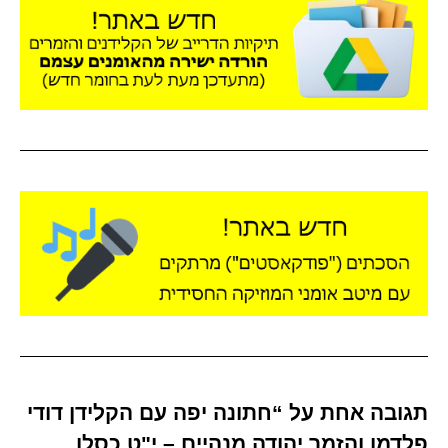
תגובה אחת על “חתונה יפה עם הקלידן דודי
פלדמן והזמר יהודה מנהיים – י"ט כסלו