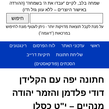
שמחה בלב, לקיים "עבדו את ה' בשמחה" (ההורדה
באישור היוצרים – ללא עוון גזל ח"ו)
על מנת לקבל תוצאות מדויקות יותר - ניתן לעטוף מונח לחיפוש
במרכאות ("דוגמה")
ראשי
עדכוני האתר
לוח הפרסום
רינגטונים
שליחת חתונות
תיקיות דרייב
הסכתים (פודקאסטים)
חתונה יפה עם הקלידן
דודי פלדמן והזמר יהודה
מנהיים – י"ט כסלו