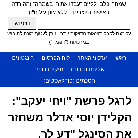
שמחה בלב, לקיים "עבדו את ה' בשמחה" (ההורדה
באישור היוצרים – ללא עוון גזל ח"ו)
על מנת לקבל תוצאות מדויקות יותר - ניתן לעטוף מונח לחיפוש
במרכאות ("דוגמה")
ראשי
עדכוני האתר
לוח הפרסום
רינגטונים
שליחת חתונות
תיקיות דרייב
הסכתים (פודקאסטים)
לרגל פרשת "ויחי יעקב":
הקלידן יוסי אדלר משחזר
את הסינגל "דע לך,