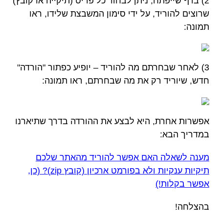
2) בדף שייפתח, ניתן לבחור כל פריט (תיקייה או קובץ)
שרוצים להוריד, על ידי סימון המשבצת שלידו, ראו
תמונה:
3) לאחר שבחרתם מה להוריד – יופיע כפתור "הורדה"
חדש, שיוריד רק את מה שבחרתם, ראו תמונה:
אפשרות אחרת, היא לבצע את ההורדה בדרך שתיארנו
במדריך הבא:
מענה לשאלה האם אפשר להוריד מהאתר שלכם
תיקיות ענקיות ולא בפורמט ארכיון (קובץ zip)? (כן,
אפשר בקלות!)
בהצלחה!