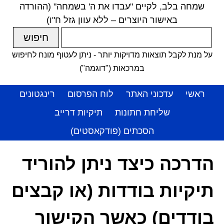
שמחה בלב, לקיים "עבדו את ה' בשמחה" (ההורדה
באישור היוצרים – ללא עוון גזל ח"ו)
על מנת לקבל תוצאות מדויקות יותר - ניתן לעטוף מונח לחיפוש
במרכאות ("דוגמה")
ראשי
עדכוני האתר
לוח הפרסום
רינגטונים
שליחת חתונות
תיקיות דרייב
הסכתים (פודקאסטים)
הדרכה כיצד ניתן להוריד
תיקיות בודדות (או קבצים
בודדים) כאשר הקישור