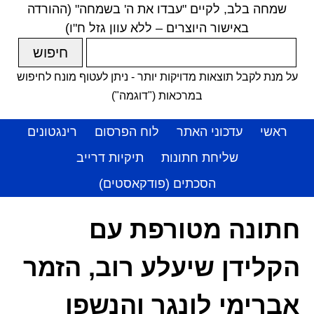
שמחה בלב, לקיים "עבדו את ה' בשמחה" (ההורדה
באישור היוצרים – ללא עוון גזל ח"ו)
על מנת לקבל תוצאות מדויקות יותר - ניתן לעטוף מונח לחיפוש
במרכאות ("דוגמה")
ראשי
עדכוני האתר
לוח הפרסום
רינגטונים
שליחת חתונות
תיקיות דרייב
הסכתים (פודקאסטים)
חתונה מטורפת עם
הקלידן שיעלע רוב, הזמר
אברימי לונגר והנשפן