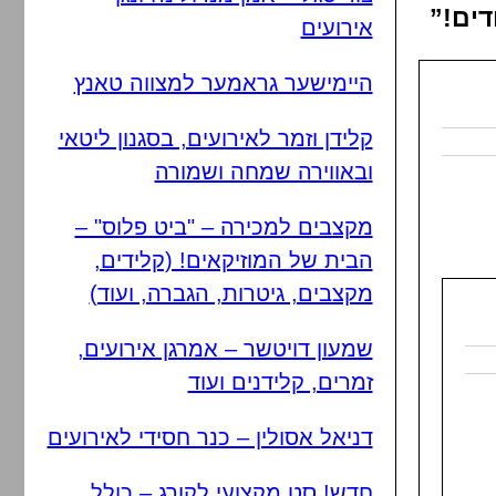
דים!”
אירועים
היימישער גראמער למצווה טאנץ
קלידן וזמר לאירועים, בסגנון ליטאי
ובאווירה שמחה ושמורה
מקצבים למכירה – "ביט פלוס" –
הבית של המוזיקאים! (קלידים,
מקצבים, גיטרות, הגברה, ועוד)
שמעון דויטשר – אמרגן אירועים,
זמרים, קלידנים ועוד
דניאל אסולין – כנר חסידי לאירועים
חדש! סט מקצועי לקורג – כולל