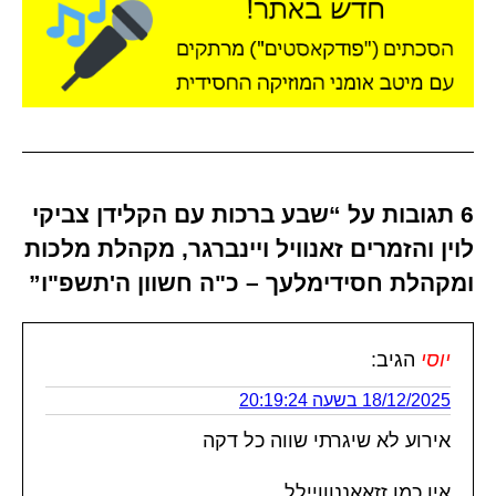
6 תגובות על “שבע ברכות עם הקלידן צביקי
לוין והזמרים זאנוויל ויינברגר, מקהלת מלכות
ומקהלת חסידימלעך – כ"ה חשוון ה'תשפ"ו”
יוסי
הגיב:
18/12/2025 בשעה 20:19:24
אירוע לא שיגרתי שווה כל דקה
אין כמו זזאאננווויילל