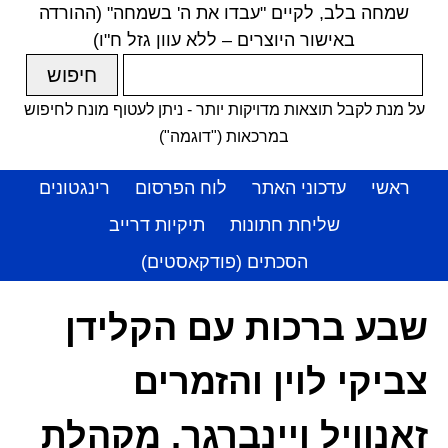
שמחה בלב, לקיים "עבדו את ה' בשמחה" (ההורדה
באישור היוצרים – ללא עוון גזל ח"ו)
על מנת לקבל תוצאות מדויקות יותר - ניתן לעטוף מונח לחיפוש
במרכאות ("דוגמה")
ראשי
עדכוני האתר
לוח הפרסום
רינגטונים
שליחת חתונות
תיקיות דרייב
הסכתים (פודקאסטים)
שבע ברכות עם הקלידן
צביקי לוין והזמרים
זאנוויל ויינברגר, מקהלת