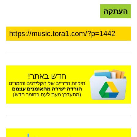
העתקה