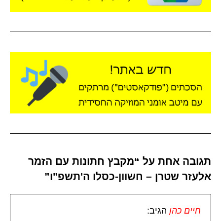
תגובה אחת על “מקבץ חתונות עם הזמר
אלעזר שטרן – חשוון-כסלו ה'תשפ"ו”
הגיב: