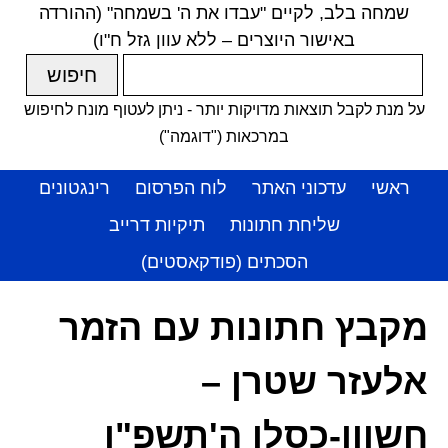
שמחה בלב, לקיים "עבדו את ה' בשמחה" (ההורדה
באישור היוצרים – ללא עוון גזל ח"ו)
על מנת לקבל תוצאות מדויקות יותר - ניתן לעטוף מונח לחיפוש
במרכאות ("דוגמה")
ראשי
עדכוני האתר
לוח הפרסום
רינגטונים
שליחת חתונות
תיקיות דרייב
הסכתים (פודקאסטים)
מקבץ חתונות עם הזמר
אלעזר שטרן –
חשוון-כסלו ה'תשפ"ו