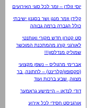
יוסי זולדן – זמר לכל סוגי האירועים
קלידן וזמר מנגן ושר בסגנון ישיבתי
כולל הגברה ברמה גבוהה
סט קטרון חדש מקורי ואותנטי
לאורגני קורג מהמתכנת המוכשר
שמוליק מנדלסון!!!
אברימי מרגוליס – נשפן מקצועי
(סקסופון/קלרינט) – לחתונה, בר
מצווה, שבע ברכות ועוד
דודי לנדאו – היימישע גראמער
אורגניסט חסידי לכל אירוע