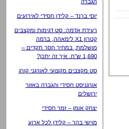
הגברה
יוסי ברנד – קלידן חסידי לאירועים
רעידת אדמה: סט דגימות ומקצבים
קטרון X1 לימאהה, ברמה
מושלמת, במחיר חסר תקדים –
1,690 ש"ח. איך זה יתכן?
סט מקצבים מקצועי לאורגני קורג
אורגניסט חסידי והגברה באזור
ירושלים
יצחק אומן – זמר חסידי
מוישי בהר – קלידן לכל ארוע