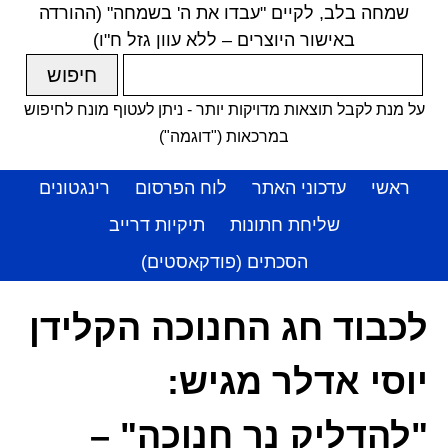
שמחה בלב, לקיים "עבדו את ה' בשמחה" (ההורדה
באישור היוצרים – ללא עוון גזל ח"ו)
על מנת לקבל תוצאות מדויקות יותר - ניתן לעטוף מונח לחיפוש
במרכאות ("דוגמה")
ראשי
עדכוני האתר
לוח הפרסום
רינגטונים
שליחת חתונות
תיקיות דרייב
הסכתים (פודקאסטים)
לכבוד חג החנוכה הקלידן
יוסי אדלר מגיש:
"להדליק נר חנוכה" –