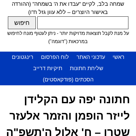
שמחה בלב, לקיים "עבדו את ה' בשמחה" (ההורדה
באישור היוצרים – ללא עוון גזל ח"ו)
על מנת לקבל תוצאות מדויקות יותר - ניתן לעטוף מונח לחיפוש
במרכאות ("דוגמה")
ראשי
עדכוני האתר
לוח הפרסום
רינגטונים
שליחת חתונות
תיקיות דרייב
הסכתים (פודקאסטים)
חתונה יפה עם הקלידן
לייזר הופמן והזמר אלעזר
שטרן – ח' אלול ה'תשפ"ה