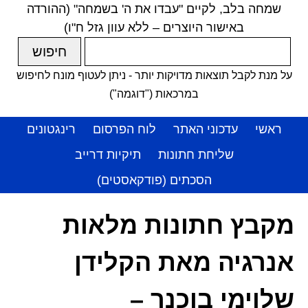
שמחה בלב, לקיים "עבדו את ה' בשמחה" (ההורדה
באישור היוצרים – ללא עוון גזל ח"ו)
על מנת לקבל תוצאות מדויקות יותר - ניתן לעטוף מונח לחיפוש
במרכאות ("דוגמה")
ראשי
עדכוני האתר
לוח הפרסום
רינגטונים
שליחת חתונות
תיקיות דרייב
הסכתים (פודקאסטים)
מקבץ חתונות מלאות
אנרגיה מאת הקלידן
שלוימי בוכנר –