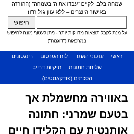
שמחה בלב, לקיים "עבדו את ה' בשמחה" (ההורדה
באישור היוצרים – ללא עוון גזל ח"ו)
על מנת לקבל תוצאות מדויקות יותר - ניתן לעטוף מונח לחיפוש
במרכאות ("דוגמה")
ראשי
עדכוני האתר
לוח הפרסום
רינגטונים
שליחת חתונות
תיקיות דרייב
הסכתים (פודקאסטים)
באווירה מחשמלת אך
בטעם שמרני: חתונה
אותנטית עם הקלידן חיים