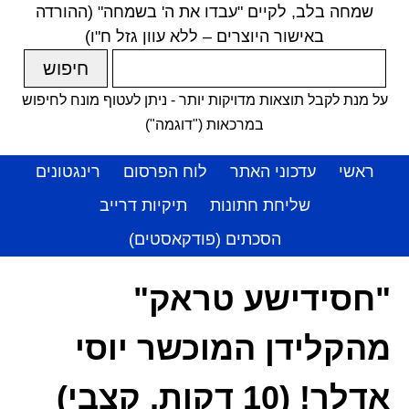
שמחה בלב, לקיים "עבדו את ה' בשמחה" (ההורדה
באישור היוצרים – ללא עוון גזל ח"ו)
על מנת לקבל תוצאות מדויקות יותר - ניתן לעטוף מונח לחיפוש
במרכאות ("דוגמה")
ראשי
עדכוני האתר
לוח הפרסום
רינגטונים
שליחת חתונות
תיקיות דרייב
הסכתים (פודקאסטים)
"חסידישע טראק"
מהקלידן המוכשר יוסי
אדלר! (10 דקות, קצבי)