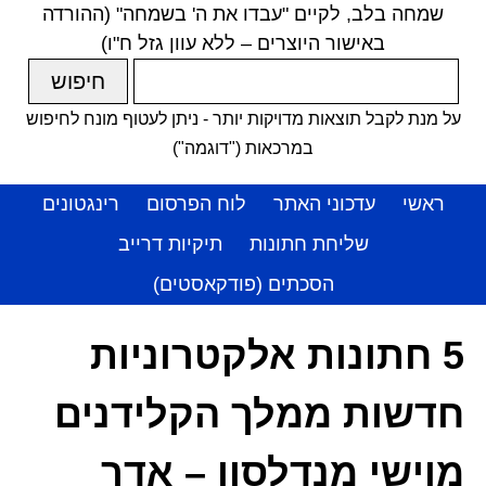
שמחה בלב, לקיים "עבדו את ה' בשמחה" (ההורדה
באישור היוצרים – ללא עוון גזל ח"ו)
על מנת לקבל תוצאות מדויקות יותר - ניתן לעטוף מונח לחיפוש
במרכאות ("דוגמה")
ראשי
עדכוני האתר
לוח הפרסום
רינגטונים
שליחת חתונות
תיקיות דרייב
הסכתים (פודקאסטים)
5 חתונות אלקטרוניות
חדשות ממלך הקלידנים
מוישי מנדלסון – אדר