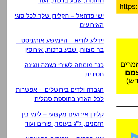
חתונות, שבע ברכות, ועוד
ישי פדהאל – הקלידן שלך לכל סוגי
האירועים
יידלע לוריא – היימישע אורגניסט –
בר מצווה, שבע ברכות, אירוסין
כנר מומחה לשירי נשמה ונגינה
חסידית
הגברה ולדים בירושלים + אפשרות
לכל הארץ בתוספת סמלית
קלידן אירועים מקצועי – לימי בין
הזמנים, ל"ג בעומר, פורים ועוד