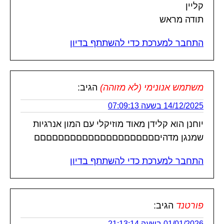
קליין
תודה מראש
התחבר למערכת כדי להשתתף בדיון
משתמש אנונימי (לא מזוהה)
הגיב:
14/12/2025 בשעה 07:09:13
יוחנן הוא קלידן מאוד מוזיקלי עם המון אנרגיות
שמנגן מדהיםםםםםםםםםםםםםםםםםםםםם
התחבר למערכת כדי להשתתף בדיון
פורטנד
הגיב:
01/01/2026 בשעה 21:13:14