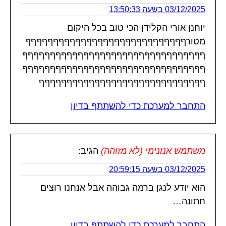
03/12/2025 בשעה 13:50:33
יוחנן אורי הקלידן הכי טוב בכל היקום
מטורףףףףףףףףףףףףףףףףףףףףףףףףףףףףף
ףףףףףףףףףףףףףףףףףףףףףףףףףףףףףףףףף
ףףףףףףףףףףףףףףףףףףףףףףףףףףףףףףףףף
ףףףףףףףףףףףףףףףףףףףףףףףףףףףףףף
התחבר למערכת כדי להשתתף בדיון
משתמש אנונימי (לא מזוהה)
הגיב:
03/12/2025 בשעה 20:59:15
הוא יודע לנגן ברמה גבוהה אבל אנחנו רוצים
חתונה…
התחבר למערכת כדי להשתתף בדיון