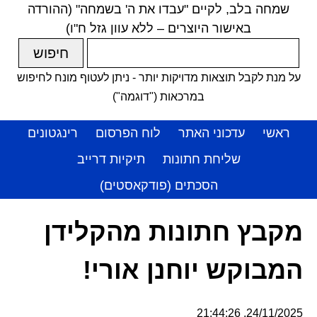
שמחה בלב, לקיים "עבדו את ה' בשמחה" (ההורדה
באישור היוצרים – ללא עוון גזל ח"ו)
על מנת לקבל תוצאות מדויקות יותר - ניתן לעטוף מונח לחיפוש
במרכאות ("דוגמה")
ראשי
עדכוני האתר
לוח הפרסום
רינגטונים
שליחת חתונות
תיקיות דרייב
הסכתים (פודקאסטים)
מקבץ חתונות מהקלידן
המבוקש יוחנן אורי!
24/11/2025, 21:44:26