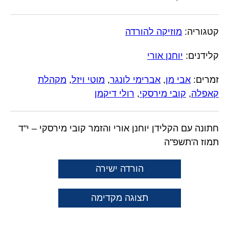
קטגוריה:
מוזיקה להורדה
קלידנים:
יוחנן אורי
זמרים:
אבי מן
,
אברימי לונגר
,
מוטי ויזל
,
מקהלת
קאפלה
,
קובי מירסקי
,
רולי דיקמן
חתונה עם הקלידן יוחנן אורי והזמר קובי מירסקי – י"ד
תמוז ה'תשפ"ה
הורדה ישירה
תצוגה מקדימה