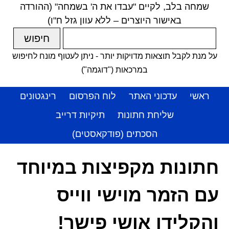
שמחה בלב, לקיים "עבדו את ה' בשמחה" (ההורדה
באישור היוצרים – ללא עוון גזל ח"ו)
על מנת לקבל תוצאות מדויקות יותר - ניתן לעטוף מונח לחיפוש
במרכאות ("דוגמה")
ראשי
עדכוני האתר
לוח הפרסום
רינגטונים
שליחת חתונות
תיקיות דרייב
הסכתים (פודקאסטים)
חתונות מקפיצות במיוחד
עם הזמר מוישי ווייס
והקלידן אושי פישר!