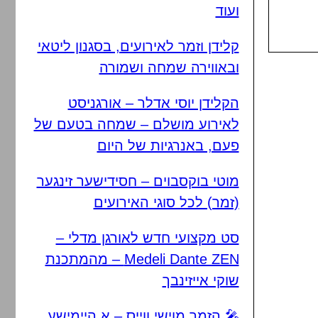
ועוד
קלידן וזמר לאירועים, בסגנון ליטאי
ובאווירה שמחה ושמורה
הקלידן יוסי אדלר – אורגניסט
לאירוע מושלם – שמחה בטעם של
פעם, באנרגיות של היום
מוטי בוקסבוים – חסידישער זינגער
(זמר) לכל סוגי האירועים
סט מקצועי חדש לאורגן מדלי –
Medeli Dante ZEN – מהמתכנת
שוקי אייזינבך
🎤 הזמר מוישי ווייס – א היימישע