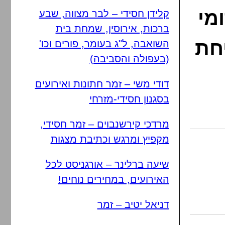
מי
קלידן חסידי – לבר מצווה, שבע
ברכות, אירוסין, שמחת בית
יחת
השואבה, ל"ג בעומר, פורים וכו'
(בעפולה והסביבה)
דודי משי – זמר חתונות ואירועים
בסגנון חסידי-מזרחי
מרדכי קירשנבוים – זמר חסידי,
מקפיץ ומרגש וכתיבת מצגות
שיעה ברלינר – אורגניסט לכל
האירועים, במחירים נוחים!
דניאל יטיב – זמר