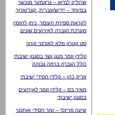
שרוליק לנדאו – גראמער מוכשר
במיוחד – יידיש/עברית, קצר/ארוך
לקראת ספירת העומר, ניתן להזמין
מערכת הגברה לאירועים שונים
סט קטרון מלא לאורגני קורג!
קלידן וזמר מנגן ושר בסגנון ישיבתי
כולל הגברה ברמה גבוהה
אריק כהן – קלידן חסידי ישיבתי
מאיר בס – קלידן וזמר לאירועים
בסגנון ישיבתי
שיעה פריזנד – זמר חסידי אותנטי