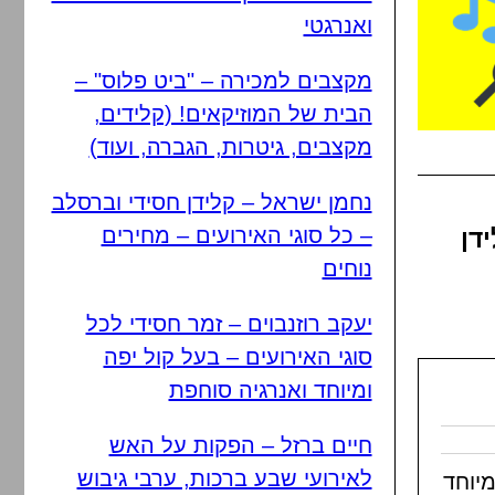
ואנרגטי
מקצבים למכירה – "ביט פלוס" –
הבית של המוזיקאים! (קלידים,
מקצבים, גיטרות, הגברה, ועוד)
נחמן ישראל – קלידן חסידי וברסלב
– כל סוגי האירועים – מחירים
דן
נוחים
יעקב רוזנבוים – זמר חסידי לכל
סוגי האירועים – בעל קול יפה
ומיוחד ואנרגיה סוחפת
חיים ברזל – הפקות על האש
לאירועי שבע ברכות, ערבי גיבוש
מיוחד