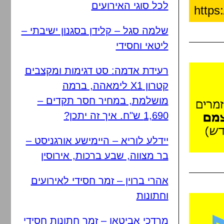
לכל סוגי האירועים
שלמה סגל – קלידן בסגנון ישיבתי –
ליטאי וחסידי
רעידת אדמה: סט דגימות ומקצבים
קטרון X1 לימאהה, ברמה
מושלמת, במחיר חסר תקדים –
1,690 ש"ח. איך זה יתכן?
יידלע לוריא – היימישע אורגניסט –
בר מצווה, שבע ברכות, אירוסין
אהרי ברוין – זמר חסידי לאירועים
וחתונות
מרדכי אביטאן – זמר חתונות חסידי