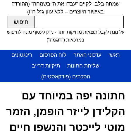
שמחה בלב, לקיים "עבדו את ה' בשמחה" (ההורדה
באישור היוצרים – ללא עוון גזל ח"ו)
על מנת לקבל תוצאות מדויקות יותר - ניתן לעטוף מונח לחיפוש
במרכאות ("דוגמה")
ראשי
עדכוני האתר
לוח הפרסום
רינגטונים
שליחת חתונות
תיקיות דרייב
הסכתים (פודקאסטים)
חתונה יפה במיוחד עם
הקלידן לייזר הופמן, הזמר
מוטי לייכטר והנשפן חיים