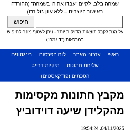
שמחה בלב, לקיים "עבדו את ה' בשמחה" (ההורדה
באישור היוצרים – ללא עוון גזל ח"ו)
על מנת לקבל תוצאות מדויקות יותר - ניתן לעטוף מונח לחיפוש
במרכאות ("דוגמה")
ראשי
עדכוני האתר
לוח הפרסום
רינגטונים
שליחת חתונות
תיקיות דרייב
הסכתים (פודקאסטים)
מקבץ חתונות מקסימות
מהקלידן שיעה דוידוביץ
04/11/2025, 19:54:24