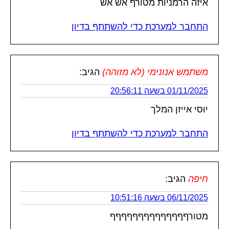
איזה הרמניות מטורף אש אש
התחבר למערכת כדי להשתתף בדיון
משתמש אנונימי (לא מזוהה)
הגיב:
01/11/2025 בשעה 20:56:11
יוסי אייזן המלך
התחבר למערכת כדי להשתתף בדיון
חיפה
הגיב:
06/11/2025 בשעה 10:51:16
מטורףףףףףףףףףףףףףף