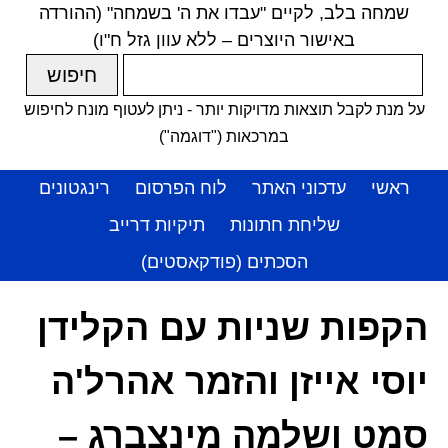
שמחה בלב, לקיים "עבדו את ה' בשמחה" (ההורדה
באישור היוצרים – ללא עוון גזל ח"ו)
על מנת לקבל תוצאות מדויקות יותר - ניתן לעטוף מונח לחיפוש
במרכאות ("דוגמה")
ראשי
עדכוני האתר
לוח הפרסום
רינגטונים
שליחת חתונות
תיקיות דרייב
הסכתים (פודקאסטים)
הקפות שניות עם הקלידן
יוסי אייזן והזמר אהרל'ה
סמט ושלמה מינצברג –