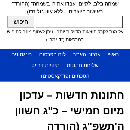
שמחה בלב, לקיים "עבדו את ה' בשמחה" (ההורדה
באישור היוצרים – ללא עוון גזל ח"ו)
על מנת לקבל תוצאות מדויקות יותר - ניתן לעטוף מונח לחיפוש
במרכאות ("דוגמה")
ראשי
עדכוני האתר
לוח הפרסום
רינגטונים
שליחת חתונות
תיקיות דרייב
הסכתים (פודקאסטים)
חתונות חדשות – עדכון
מיום חמישי – כ"ג חשוון
ה'תשפ"ג (הורדה