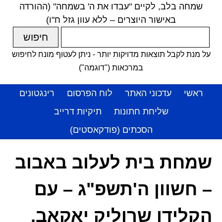
שמחה בלב, לקיים "עבדו את ה' בשמחה" (ההורדה
באישור היוצרים – ללא עוון גזל ח"ו)
על מנת לקבל תוצאות מדויקות יותר - ניתן לעטוף מונח לחיפוש
במרכאות ("דוגמה")
ראשי
עדכוני האתר
לוח הפרסום
רינגטונים
שליחת חתונות
תיקיות דרייב
הסכתים (פודקאסטים)
שמחת בית לעלוב באבוב
– חשוון ה'תשפ"ג – עם
הקלידן שרוליק יאקאב,