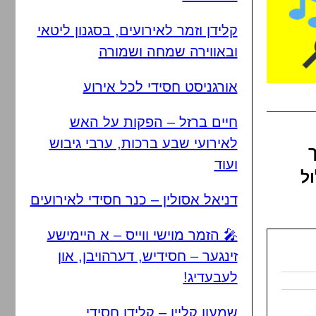
קלידן וזמר לאירועים, בסגנון ליטאי
ובאווירה שמחה ושמורה
אורגניסט חסידי לכל אירוע
חיים ברזל – הפקות על האש
לאירועי שבע ברכות, ערבי גיבוש
ועוד
ול
דניאל אסולין – כנר חסידי לאירועים
🎤 הזמר מוישי ווייס – א היימישע
זינגער – חסידיש, דערהויבן, און
לעבעדיג!
שמעון קליין – קלידן חסידי