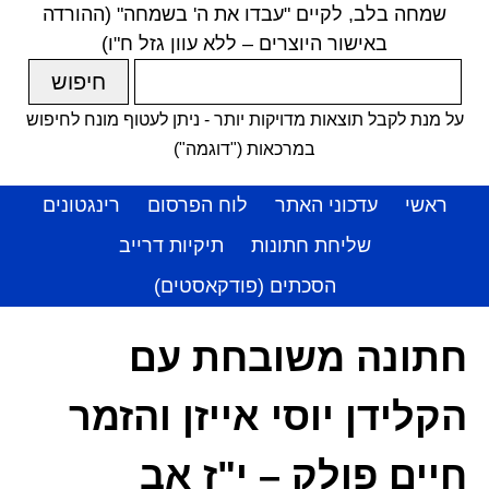
שמחה בלב, לקיים "עבדו את ה' בשמחה" (ההורדה
באישור היוצרים – ללא עוון גזל ח"ו)
על מנת לקבל תוצאות מדויקות יותר - ניתן לעטוף מונח לחיפוש
במרכאות ("דוגמה")
ראשי
עדכוני האתר
לוח הפרסום
רינגטונים
שליחת חתונות
תיקיות דרייב
הסכתים (פודקאסטים)
חתונה משובחת עם
הקלידן יוסי אייזן והזמר
חיים פולק – י"ז אב