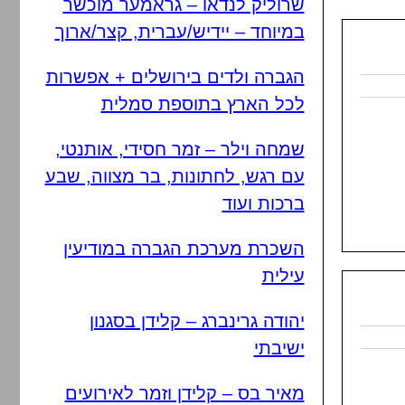
שרוליק לנדאו – גראמער מוכשר
במיוחד – יידיש/עברית, קצר/ארוך
הגברה ולדים בירושלים + אפשרות
לכל הארץ בתוספת סמלית
שמחה וילר – זמר חסידי, אותנטי,
עם רגש, לחתונות, בר מצווה, שבע
ברכות ועוד
השכרת מערכת הגברה במודיעין
עילית
יהודה גרינברג – קלידן בסגנון
ישיבתי
מאיר בס – קלידן וזמר לאירועים