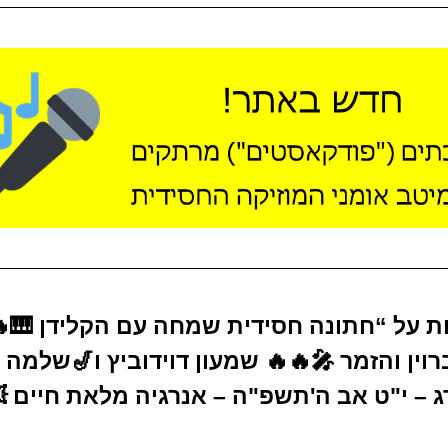
בות על “חתונה חסידית שמחה עם הקלידן 🎹
מוישי ברוין והזמר 🎤🔥🔥 שמעון דוידוביץ 
צברג – י"ט אב ה'תשפ"ה – אנרגיה מלאת חי