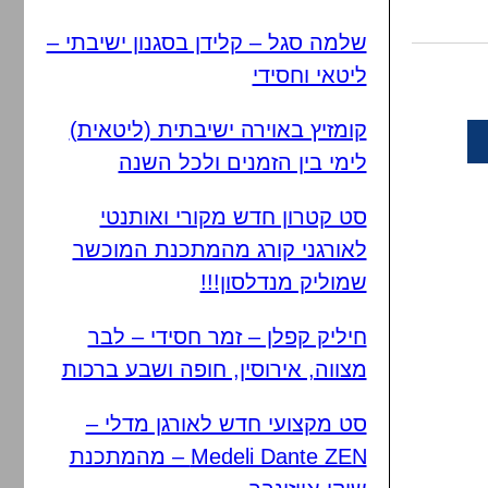
שלמה סגל – קלידן בסגנון ישיבתי –
ליטאי וחסידי
קומזיץ באוירה ישיבתית (ליטאית)
לימי בין הזמנים ולכל השנה
סט קטרון חדש מקורי ואותנטי
לאורגני קורג מהמתכנת המוכשר
שמוליק מנדלסון!!!
חיליק קפלן – זמר חסידי – לבר
מצווה, אירוסין, חופה ושבע ברכות
סט מקצועי חדש לאורגן מדלי –
Medeli Dante ZEN – מהמתכנת