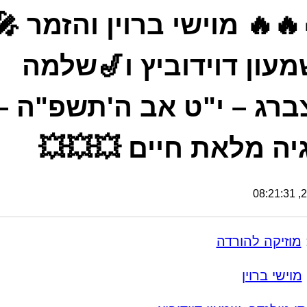
🔥🔥 מוישי ברוין והזמר 🎤
מעון דוידוביץ ו🎷שלמה
ברג – י"ט אב ה'תשפ"ה –
יה מלאת חיים 💥💥💥
26
מוזיקה להורדה
מוישי ברוין