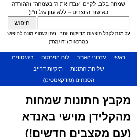
שמחה בלב, לקיים "עבדו את ה' בשמחה" (ההורדה
באישור היוצרים – ללא עוון גזל ח"ו)
על מנת לקבל תוצאות מדויקות יותר - ניתן לעטוף מונח לחיפוש
במרכאות ("דוגמה")
ראשי
עדכוני האתר
לוח הפרסום
רינגטונים
שליחת חתונות
תיקיות דרייב
הסכתים (פודקאסטים)
מקבץ חתונות שמחות
מהקלידן מוישי באנדא
(עם מקצבים חדשים!)