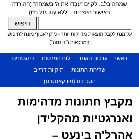
שמחה בלב, לקיים "עבדו את ה' בשמחה" (ההורדה
באישור היוצרים – ללא עוון גזל ח"ו)
על מנת לקבל תוצאות מדויקות יותר - ניתן לעטוף מונח לחיפוש
במרכאות ("דוגמה")
ראשי
עדכוני האתר
לוח הפרסום
רינגטונים
שליחת חתונות
תיקיות דרייב
הסכתים (פודקאסטים)
מקבץ חתונות מדהימות
ואנרגטיות מהקלידן
אהרל'ה בינעט –