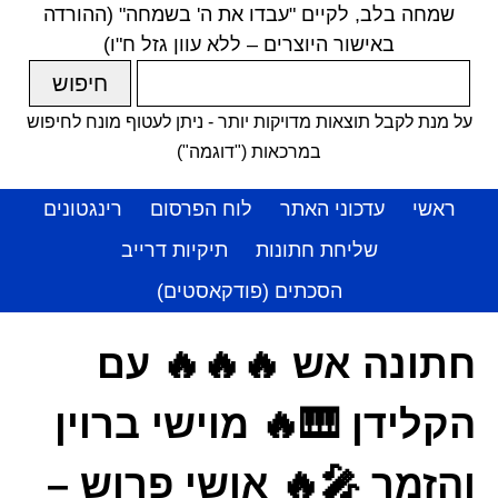
שמחה בלב, לקיים "עבדו את ה' בשמחה" (ההורדה
באישור היוצרים – ללא עוון גזל ח"ו)
על מנת לקבל תוצאות מדויקות יותר - ניתן לעטוף מונח לחיפוש
במרכאות ("דוגמה")
ראשי
עדכוני האתר
לוח הפרסום
רינגטונים
שליחת חתונות
תיקיות דרייב
הסכתים (פודקאסטים)
חתונה אש 🔥🔥🔥 עם
הקלידן 🎹🔥 מוישי ברוין
והזמר 🎤🔥 אושי פרוש –