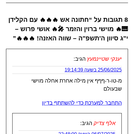
8 תגובות על “חתונה אש 🔥🔥🔥 עם הקלידן
🎹🔥 מוישי ברוין והזמר 🎤🔥 אושי פרוש –
י"ג סיוון ה'תשפ"ה – שווה האזנה! 🔥🔥🔥”
יענקי שטיינמעץ
הגיב:
25/06/2025 בשעה 19:14:39
מ-טו-ר-ףףף אין מילה אחרת אחלה מוישי
שבעולם
התחבר למערכת כדי להשתתף בדיון
אלף צדיק
הגיב: