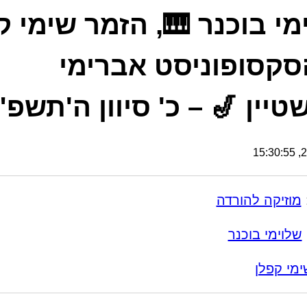
מי בוכנר 🎹, הזמר שימי ק
סקסופוניסט אברימי
טיין 🎷 – כ' סיוון ה'תשפ"
24
מוזיקה להורדה
שלוימי בוכנר
ימי קפלן