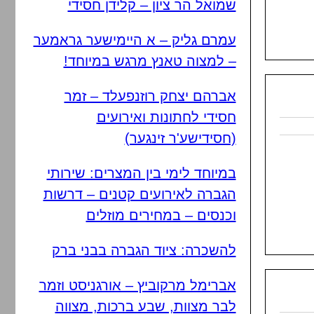
שמואל הר ציון – קלידן חסידי
עמרם גליק – א היימישער גראמער
– למצוה טאנץ מרגש במיוחד!
אברהם יצחק רוזנפעלד – זמר
חסידי לחתונות ואירועים
(חסידישע'ר זינגער)
במיוחד לימי בין המצרים: שירותי
הגברה לאירועים קטנים – דרשות
וכנסים – במחירים מוזלים
להשכרה: ציוד הגברה בבני ברק
אברימל מרקוביץ – אורגניסט וזמר
לבר מצוות, שבע ברכות, מצווה