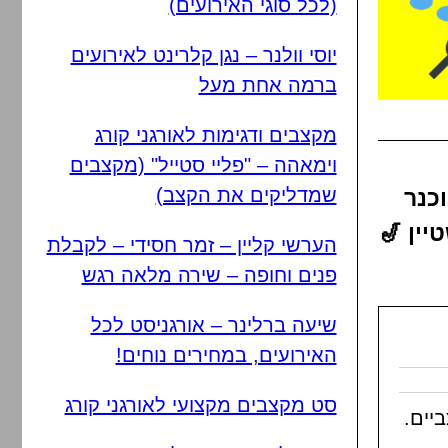
(לכל סוגי האירועים)
יוסי וולנר – נגן קלרינט לאירועים
ברמה אחת מעל
מקצבים ודגימות לאורגני קורג
וימאהה – "פליי סטייל" (מקצבים
שמדליקים את הקצב)
וכנר
יין 🎷
הערשי קליין – זמר חסידי – לקבלת
פנים וחופה – שירה מלאה רגש
שיעה ברלינר – אורגניסט לכל
האירועים, במחירים נוחים!
סט מקצבים מקצועי לאורגני קורג
יים.