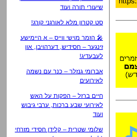
שיעורי תורה ועוד
סט קטרון מלא לאורגני קורג!
🎤 הזמר מוישי ווייס – א היימישע
זינגער – חסידיש, דערהויבן, און
לעבעדיג!
אברומי גנזלר – כנר עם נשמה
לאירועים
חיים ברזל – הפקות על האש
לאירועי שבע ברכות, ערבי גיבוש
ועוד
שלומי שטרית – קלידן חסידי מזרחי