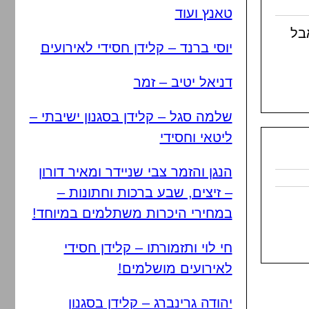
טאנץ ועוד
בל
יוסי ברנד – קלידן חסידי לאירועים
דניאל יטיב – זמר
שלמה סגל – קלידן בסגנון ישיבתי –
ליטאי וחסידי
הנגן והזמר צבי שניידר ומאיר דורון
– זיצים, שבע ברכות וחתונות –
במחירי היכרות משתלמים במיוחד!
חי לוי ותזמורתו – קלידן חסידי
לאירועים מושלמים!
יהודה גרינברג – קלידן בסגנון