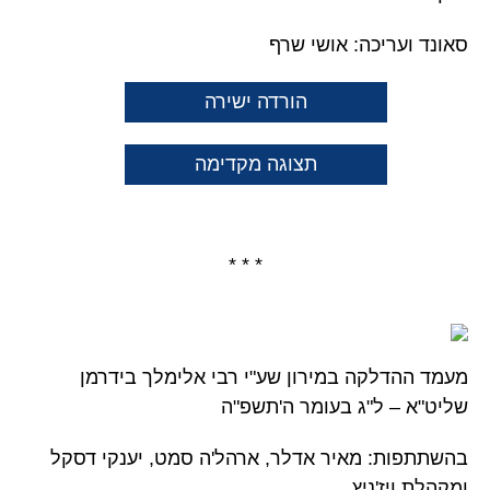
סאונד ועריכה: אושי שרף
הורדה ישירה
תצוגה מקדימה
* * *
מעמד ההדלקה במירון שע"י רבי אלימלך בידרמן
שליט"א – ל"ג בעומר ה'תשפ"ה
בהשתתפות: מאיר אדלר, ארהל'ה סמט, יענקי דסקל
ומקהלת ויז'ניץ