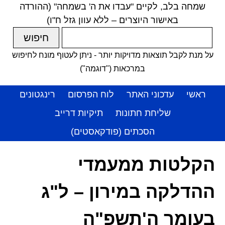
שמחה בלב, לקיים "עבדו את ה' בשמחה" (ההורדה
באישור היוצרים – ללא עוון גזל ח"ו)
על מנת לקבל תוצאות מדויקות יותר - ניתן לעטוף מונח לחיפוש
במרכאות ("דוגמה")
ראשי
עדכוני האתר
לוח הפרסום
רינגטונים
שליחת חתונות
תיקיות דרייב
הסכתים (פודקאסטים)
הקלטות ממעמדי
ההדלקה במירון – ל"ג
בעומר ה'תשפ"ה