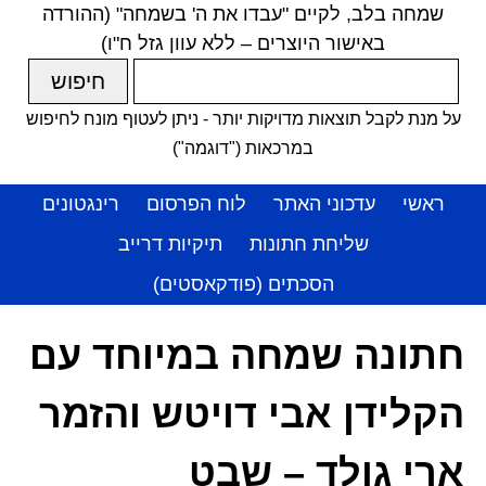
שמחה בלב, לקיים "עבדו את ה' בשמחה" (ההורדה
באישור היוצרים – ללא עוון גזל ח"ו)
על מנת לקבל תוצאות מדויקות יותר - ניתן לעטוף מונח לחיפוש
במרכאות ("דוגמה")
ראשי
עדכוני האתר
לוח הפרסום
רינגטונים
שליחת חתונות
תיקיות דרייב
הסכתים (פודקאסטים)
חתונה שמחה במיוחד עם
הקלידן אבי דויטש והזמר
ארי גולד – שבט