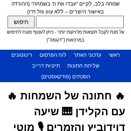
שמחה בלב, לקיים "עבדו את ה' בשמחה" (ההורדה
באישור היוצרים – ללא עוון גזל ח"ו)
על מנת לקבל תוצאות מדויקות יותר - ניתן לעטוף מונח לחיפוש
במרכאות ("דוגמה")
ראשי
עדכוני האתר
לוח הפרסום
רינגטונים
שליחת חתונות
תיקיות דרייב
הסכתים (פודקאסטים)
🔥 חתונה של השמחות 🔥
עם הקלידן 🎹 שיעה
דוידוביץ והזמרים 🎙️ מוטי