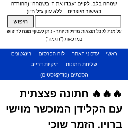
שמחה בלב, לקיים "עבדו את ה' בשמחה" (ההורדה
באישור היוצרים – ללא עוון גזל ח"ו)
על מנת לקבל תוצאות מדויקות יותר - ניתן לעטוף מונח לחיפוש
במרכאות ("דוגמה")
ראשי
עדכוני האתר
לוח הפרסום
רינגטונים
שליחת חתונות
תיקיות דרייב
הסכתים (פודקאסטים)
🔥🔥🔥 חתונה פצצתית
עם הקלידן המוכשר מוישי
ברוין, הזמר שוכי