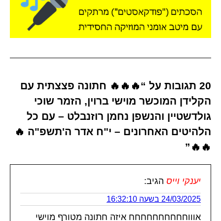
20 תגובות על “🔥🔥🔥 חתונה פצצתית עם
הקלידן המוכשר מוישי ברוין, הזמר שוכי
גולדשטיין והנשפן נחמן רוזנבלט – עם כל
הלהיטים האחרונים – י"ח אדר ה'תשפ"ה 🔥
🔥🔥”
יענקי וייס
הגיב:
24/03/2025 בשעה 16:32:10
אוווחחחחחחחחחח איזה חתונה מטורף מוישי