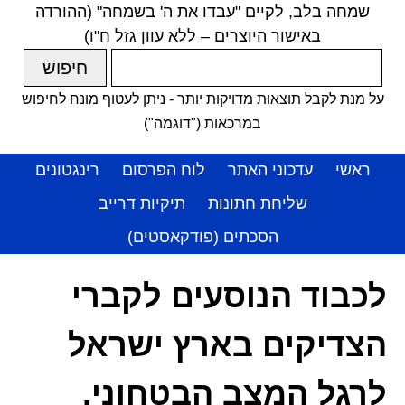
שמחה בלב, לקיים "עבדו את ה' בשמחה" (ההורדה
באישור היוצרים – ללא עוון גזל ח"ו)
על מנת לקבל תוצאות מדויקות יותר - ניתן לעטוף מונח לחיפוש
במרכאות ("דוגמה")
ראשי
עדכוני האתר
לוח הפרסום
רינגטונים
שליחת חתונות
תיקיות דרייב
הסכתים (פודקאסטים)
לכבוד הנוסעים לקברי
הצדיקים בארץ ישראל
לרגל המצב הבטחוני,