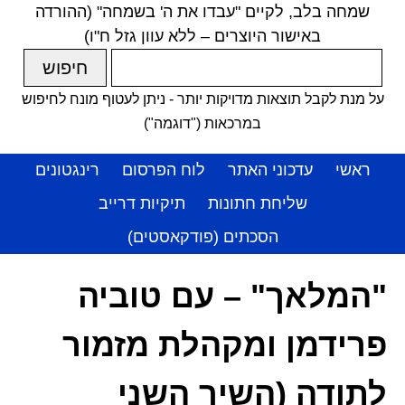
שמחה בלב, לקיים "עבדו את ה' בשמחה" (ההורדה
באישור היוצרים – ללא עוון גזל ח"ו)
על מנת לקבל תוצאות מדויקות יותר - ניתן לעטוף מונח לחיפוש
במרכאות ("דוגמה")
ראשי
עדכוני האתר
לוח הפרסום
רינגטונים
שליחת חתונות
תיקיות דרייב
הסכתים (פודקאסטים)
"המלאך" – עם טוביה
פרידמן ומקהלת מזמור
לתודה (השיר השני