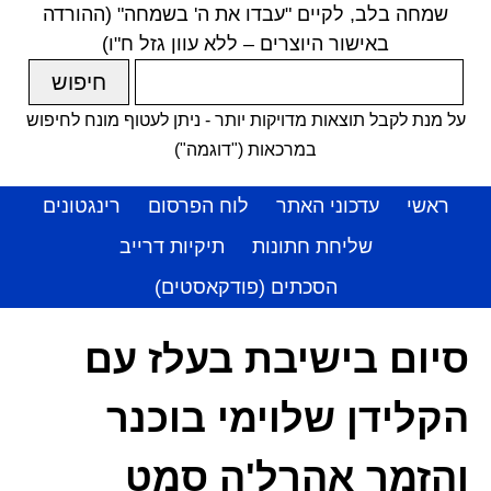
שמחה בלב, לקיים "עבדו את ה' בשמחה" (ההורדה
באישור היוצרים – ללא עוון גזל ח"ו)
על מנת לקבל תוצאות מדויקות יותר - ניתן לעטוף מונח לחיפוש
במרכאות ("דוגמה")
ראשי
עדכוני האתר
לוח הפרסום
רינגטונים
שליחת חתונות
תיקיות דרייב
הסכתים (פודקאסטים)
סיום בישיבת בעלז עם
הקלידן שלוימי בוכנר
והזמר אהרל'ה סמט