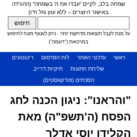
שמחה בלב, לקיים "עבדו את ה' בשמחה" (ההורדה
באישור היוצרים – ללא עוון גזל ח"ו)
על מנת לקבל תוצאות מדויקות יותר - ניתן לעטוף מונח לחיפוש
במרכאות ("דוגמה")
ראשי
עדכוני האתר
לוח הפרסום
רינגטונים
שליחת חתונות
תיקיות דרייב
הסכתים (פודקאסטים)
"והראנו": ניגון הכנה לחג
הפסח (ה'תשפ"ה) מאת
הקלידן יוסי אדלר