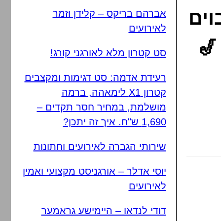
וים
אברהם בריקס – קלידן וזמר
לאירועים
🎷
סט קטרון מלא לאורגני קורג!
רעידת אדמה: סט דגימות ומקצבים
קטרון X1 לימאהה, ברמה
מושלמת, במחיר חסר תקדים –
1,690 ש"ח. איך זה יתכן?
שירותי הגברה לאירועים וחתונות
יוסי אדלר – אורגניסט מקצועי ואמין
לאירועים
דודי לנדאו – היימישע גראמער