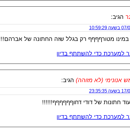
ר
הגיב:
 10:59:29
במינו מטורףףףף רק בגלל שזה החתונה של אברהם!!!
 למערכת כדי להשתתף בדיון
אנונימי (לא מזוהה)
הגיב:
 23:35:35
וד חתונות של דודי דחוףףףףףף!!!!!!
 למערכת כדי להשתתף בדיון