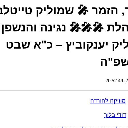
, הזמר 🎤 שמוליק טייטלב
לת 🎤🎤🎤 נגינה והנשפן 
יק יענקוביץ – כ"א שבט
שפ"ה
26
מוזיקה להורדה
דודי בלוך