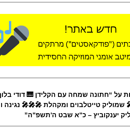
ות על “חתונה שמחה עם הקלידן 🎹 דודי בלוך
 שמוליק טייטלבוים ומקהלת 🎤🎤🎤 נגינה ו
ליק יענקוביץ – כ"א שבט ה'תשפ"ה”