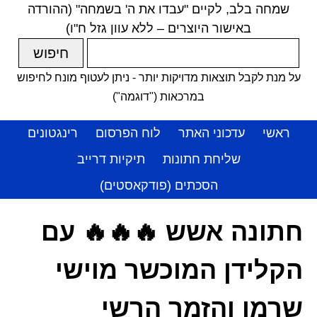
שמחה בלב, לקיים "עבדו את ה' בשמחה" (ההורדה
באישור היוצרים – ללא עוון גזל ח"ו)
על מנת לקבל תוצאות מדויקות יותר - ניתן לעטוף מונח לחיפוש
במרכאות ("דוגמה")
ראשי
עדכוני האתר
לוח הפרסום
רינגטונים
שליחת חתונות
תיקיות דרייב
הסכתים (פודקאסטים)
חתונה אשש 🔥🔥🔥 עם
הקלידן המוכשר מוישי
שרמן והזמר הרשי