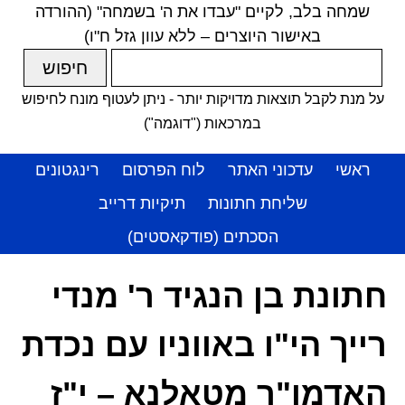
שמחה בלב, לקיים "עבדו את ה' בשמחה" (ההורדה
באישור היוצרים – ללא עוון גזל ח"ו)
על מנת לקבל תוצאות מדויקות יותר - ניתן לעטוף מונח לחיפוש
במרכאות ("דוגמה")
ראשי
עדכוני האתר
לוח הפרסום
רינגטונים
שליחת חתונות
תיקיות דרייב
הסכתים (פודקאסטים)
חתונת בן הנגיד ר' מנדי
רייך הי"ו באווניו עם נכדת
האדמו"ר מטאלנא – י"ז