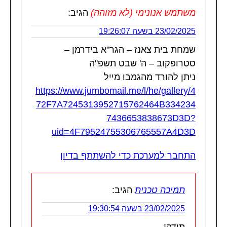
משתמש אנונימי (לא מזוהה)
הגיב:
23/02/2025 בשעה 19:26:07
שמחת בית צאנז – הגר"א בידרמן –
סטרופקוב – ה' שבט תשפ"ה
ניתן להורד מהגמבו מייל
https://www.jumbomail.me/l/he/gallery/4
72F7A7245313952715762464B334234
7436653838673D3D?
uid=4F79524755306765557A4D3D
התחבר למערכת כדי להשתתף בדיון
תמיכה טכנית
הגיב:
23/02/2025 בשעה 19:30:54
תודה!